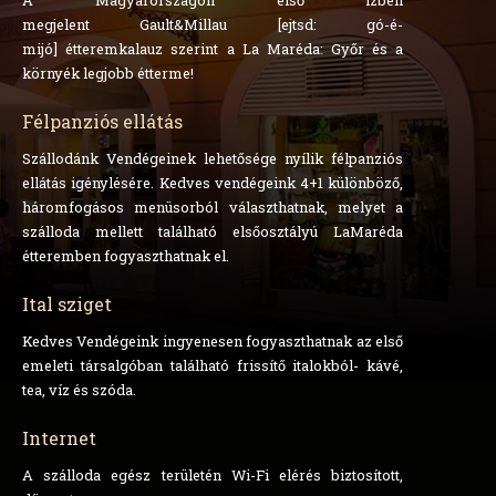
A Magyarországon első ízben
megjelent
Gault&Millau
[ejtsd: gó-é-
mijó]
étteremkalauz
szerint a La Maréda: Győr és a
környék legjobb étterme!
Félpanziós ellátás
Szállodánk Vendégeinek lehetősége nyílik félpanziós
ellátás igénylésére. Kedves vendégeink 4+1 különböző,
háromfogásos menüsorból választhatnak, melyet a
szálloda mellett található elsőosztályú LaMaréda
étteremben fogyaszthatnak el.
Ital sziget
Kedves Vendégeink ingyenesen fogyaszthatnak az első
emeleti társalgóban található frissítő italokból- kávé,
tea, víz és szóda.
Internet
A szálloda egész területén Wi-Fi elérés biztosított,