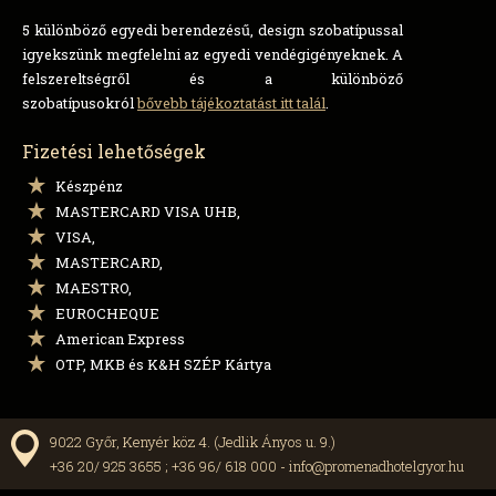
5 különböző egyedi berendezésű, design szobatípussal
igyekszünk megfelelni az egyedi vendégigényeknek. A
felszereltségről és a különböző
szobatípusokról
bővebb tájékoztatást itt talál
.
Fizetési lehetőségek
Készpénz
MASTERCARD VISA UHB,
VISA,
MASTERCARD,
MAESTRO,
EUROCHEQUE
American Express
OTP, MKB és K&H SZÉP Kártya
9022 Győr, Kenyér köz 4. (Jedlik Ányos u. 9.)
+36 20/ 925 3655 ; +36 96/ 618 000 -
info@promenadhotelgyor.hu