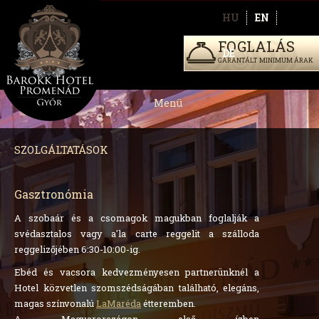
HU
EN
FOGLALÁS
DE
GARANTÁLT MINIMUM ÁRAK
Menü
SZOLGÁLTATÁSOK
Gasztronómia
A szobaár és a csomagok magukban foglalják a
svédasztalos vagy a'la carte
reggelit a szálloda
reggelizőjében
6:30-10:00-ig.
Ebéd és vacsora kedvezményesen partnerünknél a
Hotel közvetlen szomszédságában található, elegáns,
magas színvonalú
LaMaréda
étteremben.