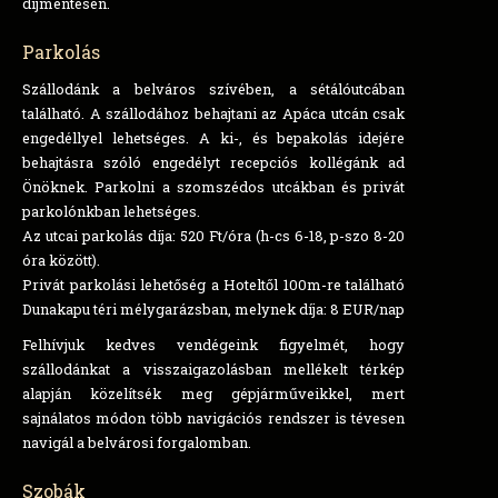
díjmentesen.
Parkolás
Szállodánk a belváros szívében, a sétálóutcában
található. A szállodához behajtani az Apáca utcán csak
engedéllyel lehetséges. A ki-, és bepakolás idejére
behajtásra szóló engedélyt recepciós kollégánk ad
Önöknek. Parkolni a szomszédos utcákban és privát
parkolónkban lehetséges.
Az utcai parkolás díja: 520 Ft/óra (h-cs 6-18, p-szo 8-20
óra között).
Privát parkolási lehetőség a Hoteltől 100m-re található
Dunakapu téri mélygarázsban, melynek díja: 8 EUR/nap
Felhívjuk kedves vendégeink figyelmét, hogy
szállodánkat a visszaigazolásban mellékelt térkép
alapján közelítsék meg gépjárműveikkel, mert
sajnálatos módon több navigációs rendszer is tévesen
navigál a belvárosi forgalomban.
Szobák