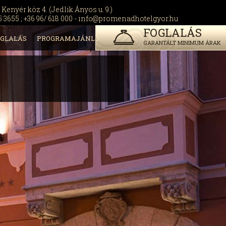
 Kenyér köz 4. (Jedlik Ányos u. 9.)
5 3655 ; +36 96/ 618 000 -
info@promenadhotelgyor.hu
FOGLALÁS
OGLALÁS
PROGRAMAJÁNLÓ
GARANTÁLT MINIMUM ÁRAK