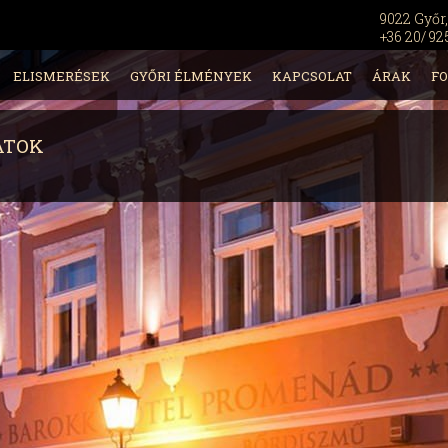
9022 Győr,
+36 20/ 92
ELISMERÉSEK
GYŐRI ÉLMÉNYEK
KAPCSOLAT
ÁRAK
F
ATOK