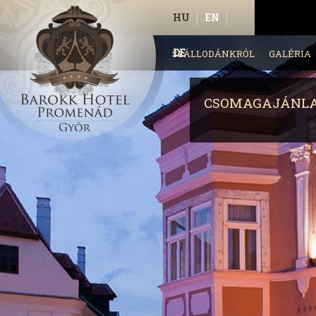
HU
EN
DE
SZÁLLODÁNKRÓL
GALÉRIA
CSOMAGAJÁNL